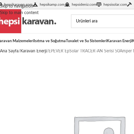
hepsikaravan.com
hepsikamp.com
hepsideniz.com
hepsisolar.com
Skip to navigation
Skip to main content
aravan Malzemeleri
Isıtma ve Soğutma
Tuvalet ve Su Sistemleri
Karavan Enerji
K
Ana Sayfa
Karavan Enerji
EPEVER EpSolar TRACER-AN Serisi 50Amper