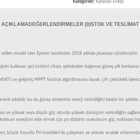
Kategoriler:
Karavan Enerji
AÇIKLAMA
DEĞERLENDIRMELER (0)
STOK VE TESLIMAT
e edilen model olan Epever tarafından 2018 yılında piyasaya sürülmüştür.
isini kullanan şarj kontrol cihazı, şebekeden bağımsız güneş pili bankanızı 
MSRT) ve gelişmiş MPPT kontrol algoritmasına dayalı, çift çekirdekli işlemci
i edebilir, bu da güneş sisteminin enerji verimliliğini keskin bir şekilde ar
en hızı ve yüksek veya düşük güç altında yüksek dönüşüm verimliliğini sağl
ksimum enerjisini elde etmek için pv dizisinin maksimum güç noktasını hızla
i, büyük boyutlu PV modülleri ile çalışırken ve yüksek sıcaklık ortamında ça