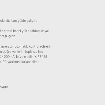
üzde yüz tam yükte çalışma
kontrolü harici yük anahtarı sinyali
ntağı içerir
 jeneratör otomatik kontrol röleleri,
nın doğru verilerini toplayabilme
 / 200mA ile izole edilmiş RS485
a PC yazılımını kullanabilme
/48V.