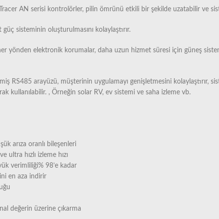
Tracer AN serisi kontrolörler, pilin ömrünü etkili bir şekilde uzatabilir ve s
 güç sisteminin oluşturulmasını kolaylaştırır.
e her yönden elektronik korumalar, daha uzun hizmet süresi için güneş sistem
ş RS485 arayüzü, müşterinin uygulamayı genişletmesini kolaylaştırır, sistem
rak kullanılabilir. , Örneğin solar RV, ev sistemi ve saha izleme vb.
k arıza oranlı bileşenleri
e ultra hızlı izleme hızı
k verimliliği% 98’e kadar
i en aza indirir
luğu
inal değerin üzerine çıkarma