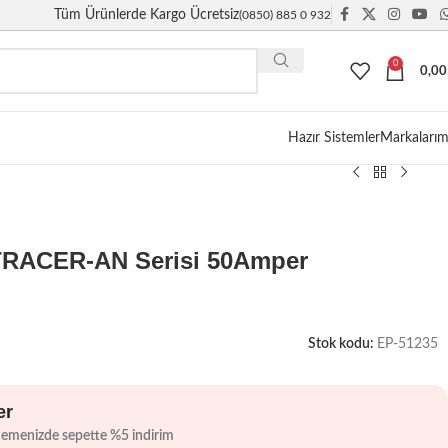
Tüm Ürünlerde Kargo Ücretsiz
(0850) 885 0 932
0
0,0
Giriş / Kayıt
Hazır Sistemler
Markalarım
RACER-AN Serisi 50Amper
Stok kodu:
EP-51235
er
demenizde sepette %5 indirim