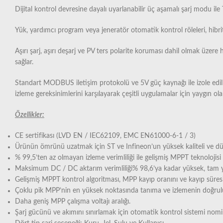
Dijital kontrol devresine dayalı uyarlanabilir üç aşamalı şarj modu ile 
Yük, yardımcı program veya jeneratör otomatik kontrol röleleri, hibrit
Aşırı şarj, aşırı deşarj ve PV ters polarite koruması dahil olmak üzer
sağlar.
Standart MODBUS iletişim protokolü ve 5V güç kaynağı ile izole edilmi
izleme gereksinimlerini karşılayarak çeşitli uygulamalar için yaygın ola
Özellikler:
CE sertifikası (LVD EN / IEC62109, EMC EN61000-6-1 / 3)
Ürünün ömrünü uzatmak için ST ve Infineon’un yüksek kaliteli ve düşü
% 99,5’ten az olmayan izleme verimliliği ile gelişmiş MPPT teknolojisi v
Maksimum DC / DC aktarım verimliliği% 98,6’ya kadar yüksek, tam yü
Gelişmiş MPPT kontrol algoritması, MPP kayıp oranını ve kayıp süresin
Çoklu pik MPP’nin en yüksek noktasında tanıma ve izlemenin doğru
Daha geniş MPP çalışma voltajı aralığı.
Şarj gücünü ve akımını sınırlamak için otomatik kontrol sistemi nom