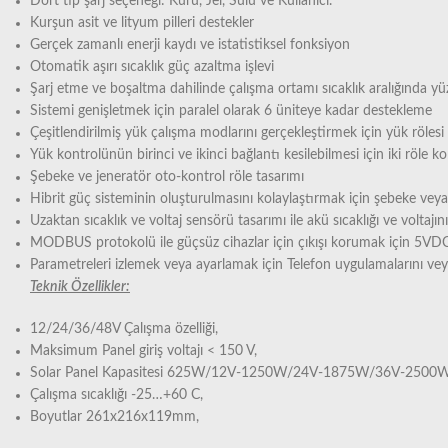
Dört tip şarj seçeneği: Kuru, Jel, Sulu ve Kullanıcı.
Kurşun asit ve lityum pilleri destekler
Gerçek zamanlı enerji kaydı ve istatistiksel fonksiyon
Otomatik aşırı sıcaklık güç azaltma işlevi
Şarj etme ve boşaltma dahilinde çalışma ortamı sıcaklık aralığında y
Sistemi genişletmek için paralel olarak 6 üniteye kadar destekleme
Çeşitlendirilmiş yük çalışma modlarını gerçekleştirmek için yük rölesi 
Yük kontrolünün birinci ve ikinci bağlantı kesilebilmesi için iki röle ko
Şebeke ve jeneratör oto-kontrol röle tasarımı
Hibrit güç sisteminin oluşturulmasını kolaylaştırmak için şebeke veya
Uzaktan sıcaklık ve voltaj sensörü tasarımı ile akü sıcaklığı ve voltajı
MODBUS protokolü ile güçsüz cihazlar için çıkışı korumak için 5VDC
Parametreleri izlemek veya ayarlamak için Telefon uygulamalarını vey
Teknik Özellikler:
12/24/36/48V Çalışma özelliği,
Maksimum Panel giriş voltajı < 150 V,
Solar Panel Kapasitesi 625W/12V-1250W/24V-1875W/36V-2500W
Çalışma sıcaklığı -25…+60 C,
Boyutlar 261x216x119mm,