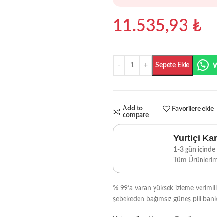
11.535,93
₺
Sepete Ekle
Add to
Favorilere ekle
compare
Yurtiçi Ka
1-3 gün içinde t
Tüm Ürünleri
% 99’a varan yüksek izleme verimlili
şebekeden bağımsız güneş pili bankan