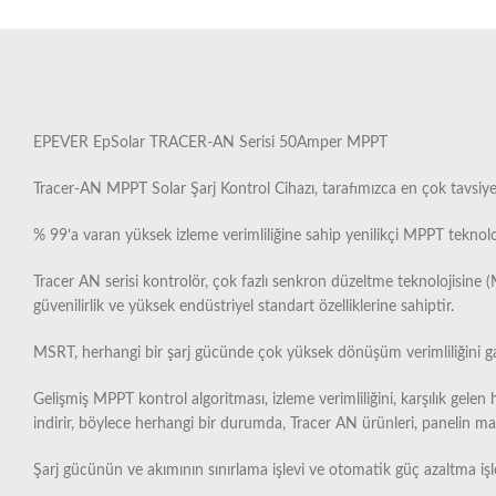
EPEVER EpSolar TRACER-AN Serisi 50Amper MPPT
Tracer-AN MPPT Solar Şarj Kontrol Cihazı, tarafımızca en çok tavsiy
% 99’a varan yüksek izleme verimliliğine sahip yenilikçi MPPT teknoloj
Tracer AN serisi kontrolör, çok fazlı senkron düzeltme teknolojisine (
güvenilirlik ve yüksek endüstriyel standart özelliklerine sahiptir.
MSRT, herhangi bir şarj gücünde çok yüksek dönüşüm verimliliğini garant
Gelişmiş MPPT kontrol algoritması, izleme verimliliğini, karşılık gel
indirir, böylece herhangi bir durumda, Tracer AN ürünleri, panelin ma
Şarj gücünün ve akımının sınırlama işlevi ve otomatik güç azaltma işlev