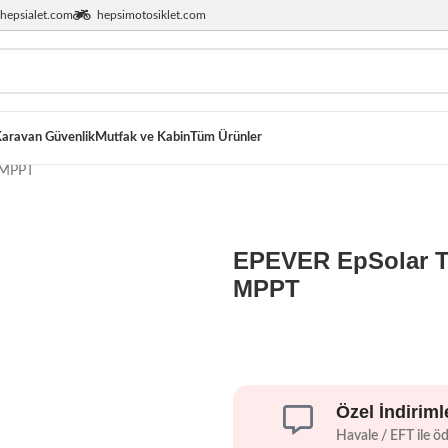
hepsialet.com
hepsimotosiklet.com
aravan Güvenlik
Mutfak ve Kabin
Tüm Ürünler
 MPPT
EPEVER EpSolar T
MPPT
Özel İndiriml
Havale / EFT ile ö