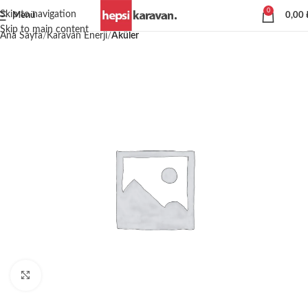
0
Skip to navigation
Menü
0,00
Skip to main content
Ana Sayfa
Karavan Enerji
Aküler
Büyütmek için tıklayın