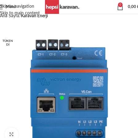
0
Skip to navigation
Menü
0,00
Skip to main content
Ana Sayfa
Karavan Enerji
TÜKEN
DI
Büyütmek için tıklayın