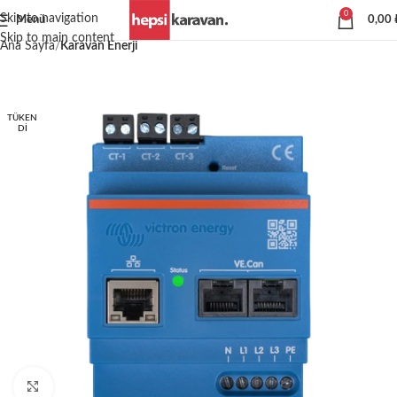
0
Skip to navigation
Menü
0,00
Skip to main content
Ana Sayfa
Karavan Enerji
TÜKEN
DI
Büyütmek için tıklayın