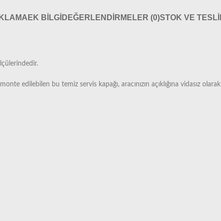
IKLAMA
EK BILGI
DEĞERLENDIRMELER (0)
STOK VE TESL
lçülerindedir.
nte edilebilen bu temiz servis kapağı, aracınızın açıklığına vidasız olarak 