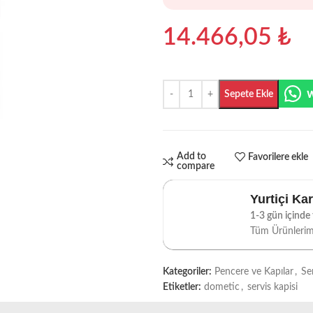
14.466,05
₺
Sepete Ekle
Add to
Favorilere ekle
compare
Yurtiçi Ka
1-3 gün içinde t
Tüm Ürünleri
Kategoriler:
Pencere ve Kapılar
,
Se
Etiketler:
dometic
,
servis kapisi