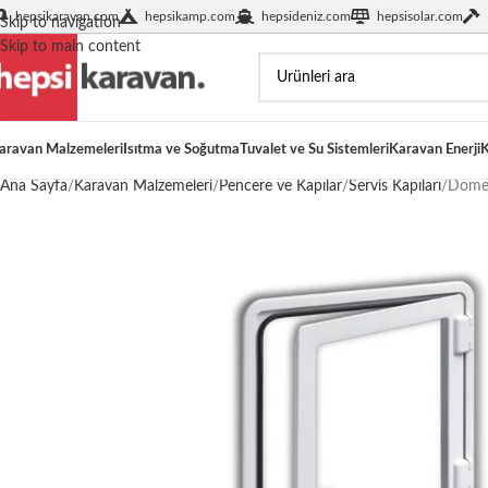
hepsikaravan.com
hepsikamp.com
hepsideniz.com
hepsisolar.com
Skip to navigation
Skip to main content
aravan Malzemeleri
Isıtma ve Soğutma
Tuvalet ve Su Sistemleri
Karavan Enerji
K
Ana Sayfa
Karavan Malzemeleri
Pencere ve Kapılar
Servis Kapıları
Domet