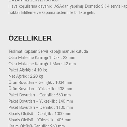
DAYANIKLI SERVİS KAPAĞI
Hava koşullarına dayanıklı ASA’dan yapılmış Dometic SK 4 servis kapağ
noktalı kilitleme ve kapama sistemi ile birlikte gelir.
ÖZELLİKLER
Teslimat KapsamıServis kapağı manuel kutuda
Olası Malzeme Kalınlığı 1 Dak : 23 mm
Olası Malzeme Kalınlığı 1 Max : 42 mm
Paket Ağırlığı : 4.10 kg
Net Ağırlık : 2.20 kg
Ürün Boyutları – Genişlik : 1034 mm
Ürün Boyutları – Yükseklik : 438 mm
Paket Boyutları – Genişlik : 560 mm
Paket Boyutları – Yükseklik : 140 mm
Paket Boyutları – Derinlik : 1100 mm
Sipariş Ölçüsü – Genişlik : 1000 mm
Sipariş Ölçüsü – Yükseklik : 405 mm
Kesim Ölçüsü-Genişlik : 960 mm