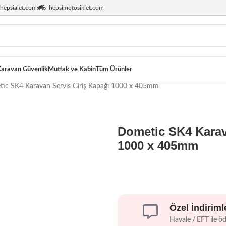
hepsialet.com
hepsimotosiklet.com
aravan Güvenlik
Mutfak ve Kabin
Tüm Ürünler
ic SK4 Karavan Servis Giriş Kapağı 1000 x 405mm
Dometic SK4 Karav
1000 x 405mm
Özel İndiriml
Havale / EFT ile ö