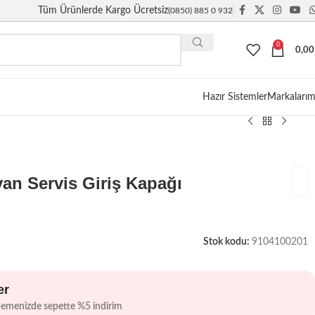
Tüm Ürünlerde Kargo Ücretsiz
(0850) 885 0 932
0
0,0
Giriş / Kayıt
Hazır Sistemler
Markalarım
an Servis Giriş Kapağı
Stok kodu:
9104100201
er
demenizde sepette %5 indirim