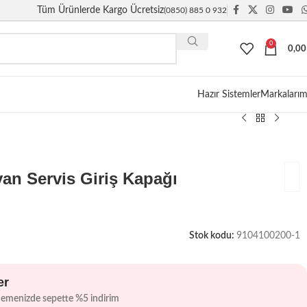
Tüm Ürünlerde Kargo Ücretsiz
(0850) 885 0 932
0
0,0
Giriş / Kayıt
Hazır Sistemler
Markalarım
an Servis Giriş Kapağı
Stok kodu:
9104100200-1
er
demenizde sepette %5 indirim