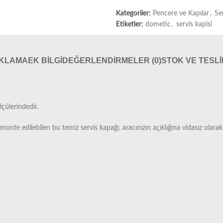
Kategoriler:
Pencere ve Kapılar
,
Se
Etiketler:
dometic
,
servis kapisi
IKLAMA
EK BILGI
DEĞERLENDIRMELER (0)
STOK VE TESL
lçülerindedir.
nte edilebilen bu temiz servis kapağı, aracınızın açıklığına vidasız olarak 