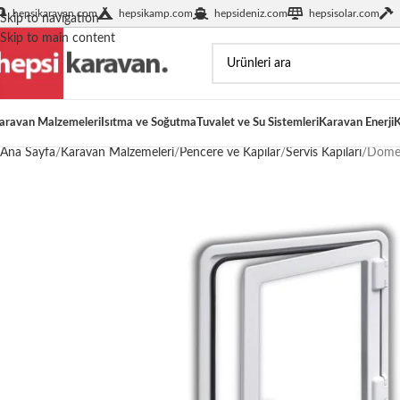
hepsikaravan.com
hepsikamp.com
hepsideniz.com
hepsisolar.com
Skip to navigation
Skip to main content
aravan Malzemeleri
Isıtma ve Soğutma
Tuvalet ve Su Sistemleri
Karavan Enerji
K
Ana Sayfa
Karavan Malzemeleri
Pencere ve Kapılar
Servis Kapıları
Domet