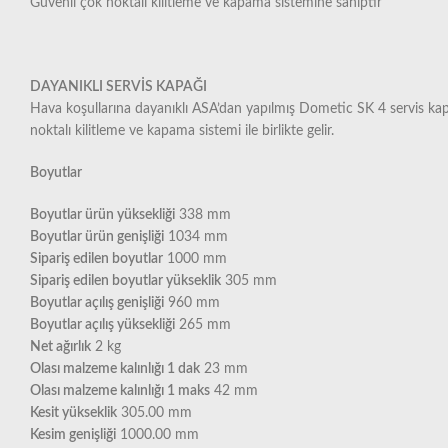
Güvenli çok noktalı kilitleme ve kapama sistemine sahiptir
DAYANIKLI SERVİS KAPAĞI
Hava koşullarına dayanıklı ASA’dan yapılmış Dometic SK 4 servis kapağ
noktalı kilitleme ve kapama sistemi ile birlikte gelir.
Boyutlar
Boyutlar ürün yüksekliği
338 mm
Boyutlar ürün genişliği
1034 mm
Sipariş edilen boyutlar
1000 mm
Sipariş edilen boyutlar yükseklik
305 mm
Boyutlar açılış genişliği
960 mm
Boyutlar açılış yüksekliği
265 mm
Net ağırlık
2 kg
Olası malzeme kalınlığı 1 dak
23 mm
Olası malzeme kalınlığı 1 maks
42 mm
Kesit yükseklik
305.00 mm
Kesim genişliği
1000.00 mm