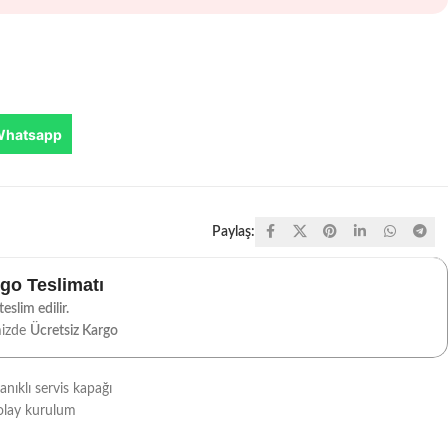
Whatsapp
Paylaş:
rgo Teslimatı
eslim edilir.
mizde
Ücretsiz Kargo
ıklı servis kapağı
kolay kurulum