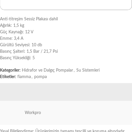
Anti-titreşim Sessiz Plakası dahil
Ağırlık: 1,5 kg
Güç Kaynağı: 12 V
Emme: 3,4 A
Gürültü Seviyesi: 10 db
Basınç Şalteri: 1,5 Bar / 21,7 Psi
Basınç Yüksekliği: 5
Kategoriler:
Hidrafor ve Dalgıç Pompalar
,
Su Sistemleri
Etiketler:
fiamma
,
pompa
Workpro
Yasal Bilgilendirme: Ürünlerimizin tamamı tescilli ve koruma altındadır.