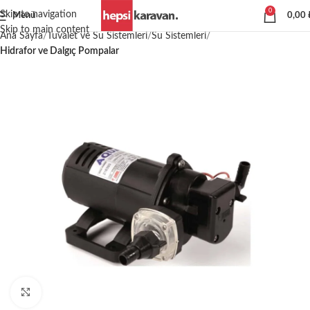
0
Skip to navigation
Menü
0,00
Skip to main content
Ana Sayfa
Tuvalet ve Su Sistemleri
Su Sistemleri
Hidrafor ve Dalgıç Pompalar
Büyütmek için tıklayın