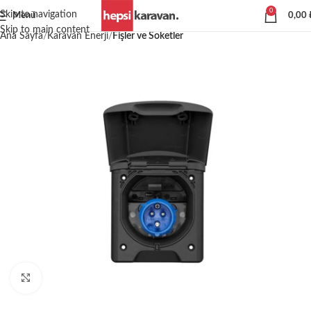
0
Skip to navigation
Menü
0,00
Skip to main content
Ana Sayfa
Karavan Enerji
Fişler ve Soketler
Büyütmek için tıklayın