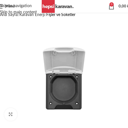
0
Skip to navigation
Menü
0,00
Skip to main content
Ana Sayfa
Karavan Enerji
Fişler ve Soketler
Büyütmek için tıklayın