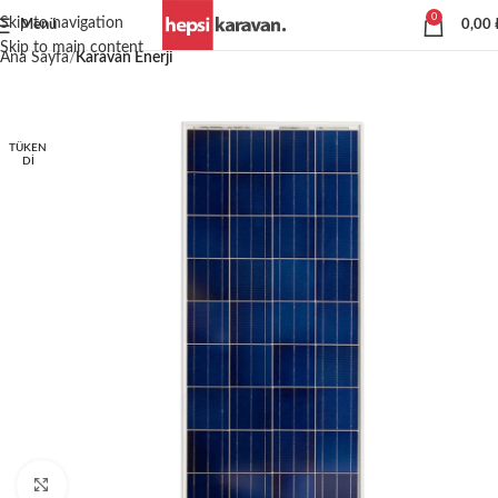
0
Skip to navigation
Menü
0,00
Skip to main content
Ana Sayfa
Karavan Enerji
TÜKEN
DI
Büyütmek için tıklayın