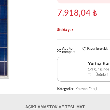
7.918,04
₺
Stokta yok
Add to
Favorilere ekle
compare
Yurtiçi Ka
1-3 gün içinde t
Tüm Ürünleri
Kategoriler:
Karavan Enerji
AÇIKLAMA
STOK VE TESLIMAT