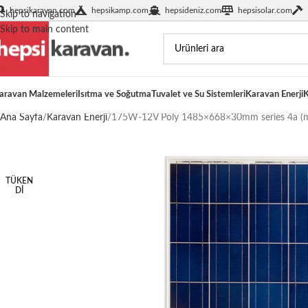
hepsikaravan.com
hepsikamp.com
hepsideniz.com
hepsisolar.com
Skip to navigation
Skip to main content
aravan Malzemeleri
Isıtma ve Soğutma
Tuvalet ve Su Sistemleri
Karavan Enerji
K
Ana Sayfa
Karavan Enerji
175W-12V Poly 1485×668×30mm series 4a (m
TÜKEN
DI