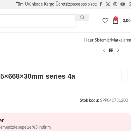
Tüm Ürünlerde Kargo Ücretsiz
(0850) 885 0 932
0
0,0
Giriş / Kayıt
Hazır Sistemler
Markalarım
85×668×30mm series 4a
Stok kodu:
SPP041751200
er
demenizde sepette %5 indirim