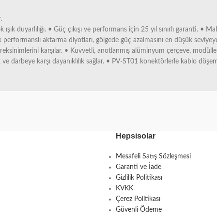
.
 duyarlılığı. • Güç çıkışı ve performans için 25 yıl sınırlı garanti. • Malze
performanslı aktarma diyotları, gölgede güç azalmasını en düşük seviyeye in
ereksinimlerini karşılar. • Kuvvetli, anotlanmış alüminyum çerçeve, modüller
k ve darbeye karşı dayanıklılık sağlar. • PV-ST01 konektörlerle kablo döşeme
Hepsisolar
Mesafeli Satış Sözleşmesi
Garanti ve İade
Gizlilik Politikası
KVKK
Çerez Politikası
Güvenli Ödeme