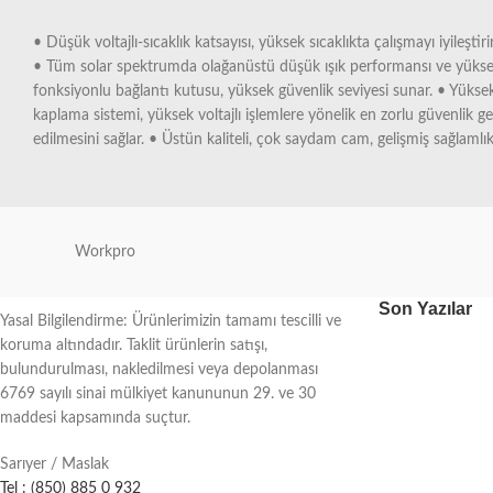
• Düşük voltajlı-sıcaklık katsayısı, yüksek sıcaklıkta çalışmayı iyileştirir
• Tüm solar spektrumda olağanüstü düşük ışık performansı ve yüksek ışık
fonksiyonlu bağlantı kutusu, yüksek güvenlik seviyesi sunar. • Yüksek 
kaplama sistemi, yüksek voltajlı işlemlere yönelik en zorlu güvenlik g
edilmesini sağlar. • Üstün kaliteli, çok saydam cam, gelişmiş sağlamlı
Workpro
Son Yazılar
Yasal Bilgilendirme: Ürünlerimizin tamamı tescilli ve
koruma altındadır. Taklit ürünlerin satışı,
bulundurulması, nakledilmesi veya depolanması
6769 sayılı sinai mülkiyet kanununun 29. ve 30
maddesi kapsamında suçtur.
Sarıyer / Maslak
Tel : (850) 885 0 932