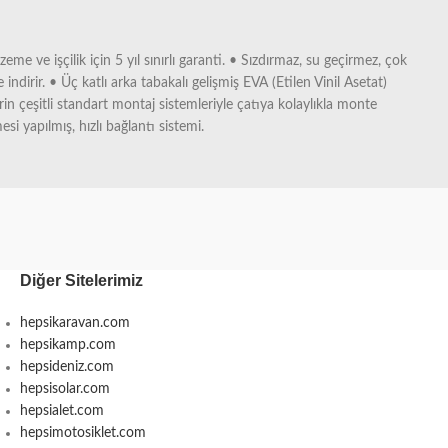
me ve işçilik için 5 yıl sınırlı garanti. • Sızdırmaz, su geçirmez, çok
dirir. • Üç katlı arka tabakalı gelişmiş EVA (Etilen Vinil Asetat)
in çeşitli standart montaj sistemleriyle çatıya kolaylıkla monte
si yapılmış, hızlı bağlantı sistemi.
Diğer Sitelerimiz
hepsikaravan.com
hepsikamp.com
hepsideniz.com
hepsisolar.com
hepsialet.com
hepsimotosiklet.com