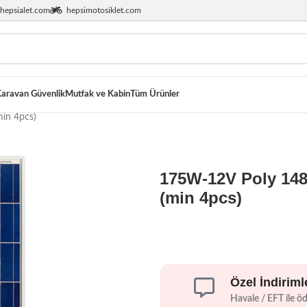
hepsialet.com
hepsimotosiklet.com
aravan Güvenlik
Mutfak ve Kabin
Tüm Ürünler
in 4pcs)
175W-12V Poly 14
(min 4pcs)
Özel İndiriml
Havale / EFT ile ö