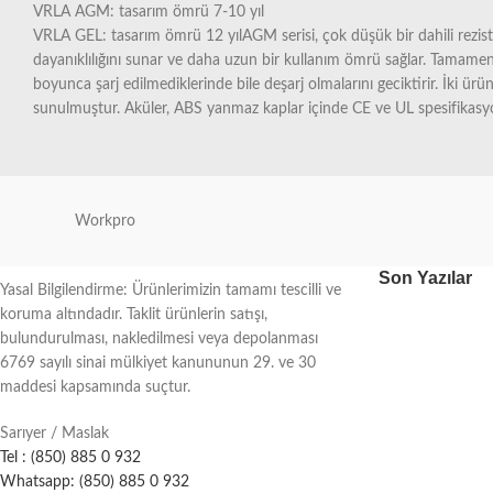
VRLA AGM: tasarım ömrü 7-10 yıl
VRLA GEL: tasarım ömrü 12 yılAGM serisi, çok düşük bir dahili rezistans
dayanıklılığını sunar ve daha uzun bir kullanım ömrü sağlar. Tamame
boyunca şarj edilmediklerinde bile deşarj olmalarını geciktirir. İki ürü
sunulmuştur. Aküler, ABS yanmaz kaplar içinde CE ve UL spesifikasyon
Workpro
Son Yazılar
Yasal Bilgilendirme: Ürünlerimizin tamamı tescilli ve
koruma altındadır. Taklit ürünlerin satışı,
bulundurulması, nakledilmesi veya depolanması
6769 sayılı sinai mülkiyet kanununun 29. ve 30
maddesi kapsamında suçtur.
Sarıyer / Maslak
Tel : (850) 885 0 932
Whatsapp: (850) 885 0 932