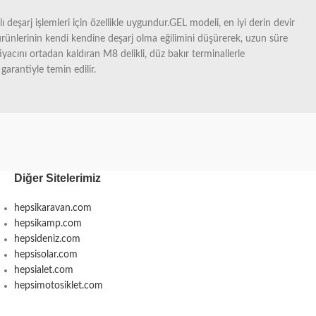
 deşarj işlemleri için özellikle uygundur.GEL modeli, en iyi derin devir
rünlerinin kendi kendine deşarj olma eğilimini düşürerek, uzun süre
tiyacını ortadan kaldıran M8 delikli, düz bakır terminallerle
arantiyle temin edilir.
Diğer Sitelerimiz
hepsikaravan.com
hepsikamp.com
hepsideniz.com
hepsisolar.com
hepsialet.com
hepsimotosiklet.com