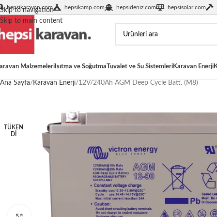
hepsikaravan.com
hepsikamp.com
hepsideniz.com
hepsisolar.com
Skip to navigation
Skip to main content
aravan Malzemeleri
Isıtma ve Soğutma
Tuvalet ve Su Sistemleri
Karavan Enerji
K
Ana Sayfa
Karavan Enerji
12V/240Ah AGM Deep Cycle Batt. (M8)
TÜKEN
DI
Büyütmek için tıklayın