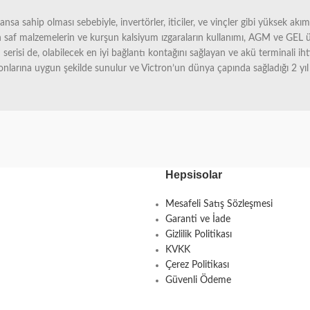
a sahip olması sebebiyle, invertörler, iticiler, ve vinçler gibi yüksek akımlı
n saf malzemelerin ve kurşun kalsiyum ızgaraların kullanımı, AGM ve GEL ü
n serisi de, olabilecek en iyi bağlantı kontağını sağlayan ve akü terminali ih
larına uygun şekilde sunulur ve Victron’un dünya çapında sağladığı 2 yıl g
Hepsisolar
Mesafeli Satış Sözleşmesi
Garanti ve İade
Gizlilik Politikası
KVKK
Çerez Politikası
Güvenli Ödeme