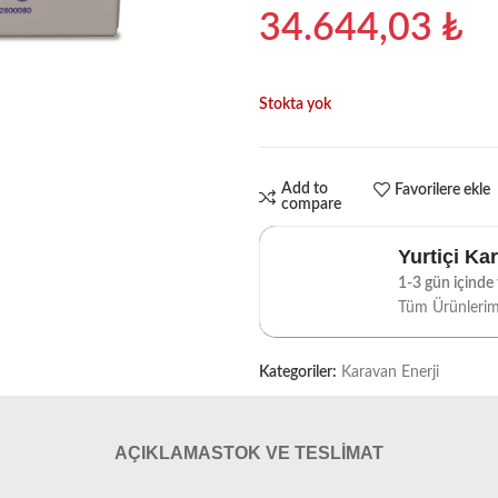
34.644,03
₺
Stokta yok
Add to
Favorilere ekle
compare
Yurtiçi Ka
1-3 gün içinde t
Tüm Ürünleri
Kategoriler:
Karavan Enerji
AÇIKLAMA
STOK VE TESLIMAT