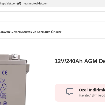
hepsialet.com
hepsimotosiklet.com
aravan Güvenlik
Mutfak ve Kabin
Tüm Ürünler
12V/240Ah AGM Dee
Özel İndiriml
Havale / EFT ile ö