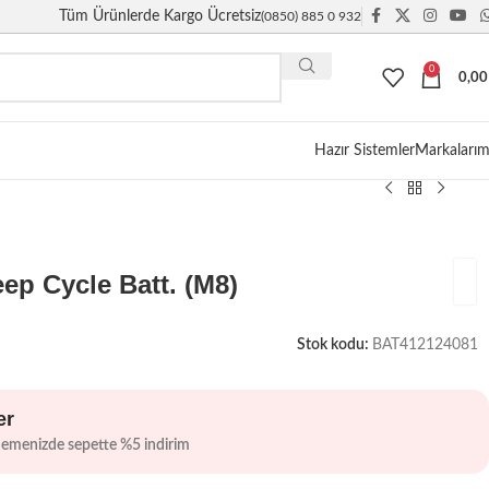
Tüm Ürünlerde Kargo Ücretsiz
(0850) 885 0 932
0
0,0
Giriş / Kayıt
Hazır Sistemler
Markalarım
p Cycle Batt. (M8)
Stok kodu:
BAT412124081
er
demenizde sepette %5 indirim