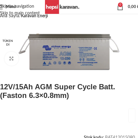
0
Skip to navigation
Menü
0,00
Skip to main content
Ana Sayfa
Karavan Enerji
TÜKEN
DI
Büyütmek için tıklayın
12V/15Ah AGM Super Cycle Batt.
(Faston 6.3×0.8mm)
Stok kodu:
BAT412015080