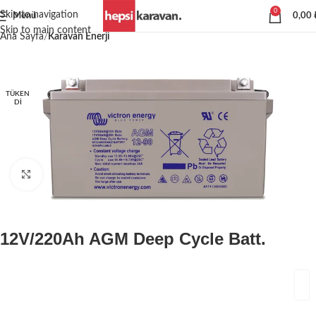
0
Skip to navigation
Menü
0,00
Skip to main content
Ana Sayfa
Karavan Enerji
TÜKEN
DI
Büyütmek için tıklayın
12V/220Ah AGM Deep Cycle Batt.