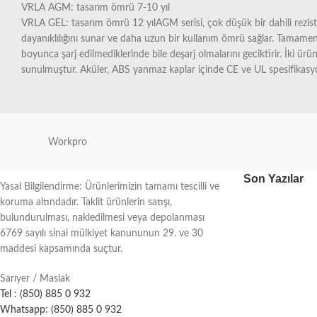
VRLA AGM: tasarım ömrü 7-10 yıl
VRLA GEL: tasarım ömrü 12 yılAGM serisi, çok düşük bir dahili rezistans
dayanıklılığını sunar ve daha uzun bir kullanım ömrü sağlar. Tamame
boyunca şarj edilmediklerinde bile deşarj olmalarını geciktirir. İki ürü
sunulmuştur. Aküler, ABS yanmaz kaplar içinde CE ve UL spesifikasyon
Workpro
Son Yazılar
Yasal Bilgilendirme: Ürünlerimizin tamamı tescilli ve
koruma altındadır. Taklit ürünlerin satışı,
bulundurulması, nakledilmesi veya depolanması
6769 sayılı sinai mülkiyet kanununun 29. ve 30
maddesi kapsamında suçtur.
Sarıyer / Maslak
Tel : (850) 885 0 932
Whatsapp: (850) 885 0 932