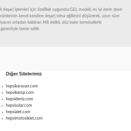
 deşarj işlemleri için özellikle uygundur.GEL modeli, en iyi derin devir
rünlerinin kendi kendine deşarj olma eğilimini düşürerek, uzun süre
tiyacını ortadan kaldıran M8 delikli, düz bakır terminallerle
arantiyle temin edilir.
Diğer Sitelerimiz
hepsikaravan.com
hepsikamp.com
hepsideniz.com
hepsisolar.com
hepsialet.com
hepsimotosiklet.com