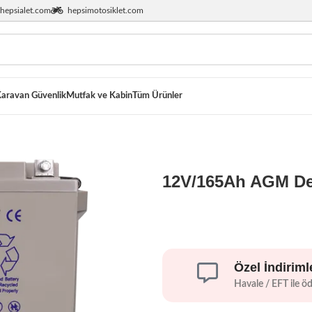
hepsialet.com
hepsimotosiklet.com
aravan Güvenlik
Mutfak ve Kabin
Tüm Ürünler
12V/165Ah AGM Dee
Özel İndiriml
Havale / EFT ile ö