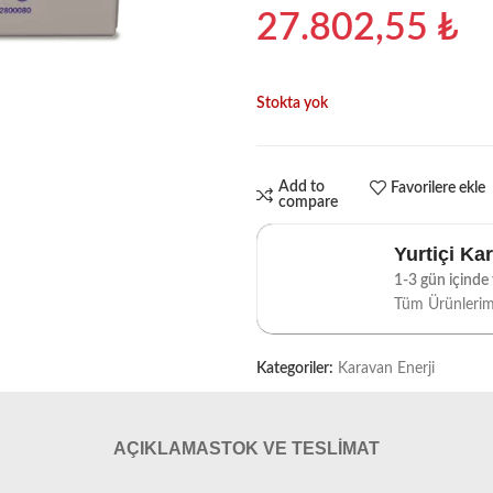
27.802,55
₺
Stokta yok
Add to
Favorilere ekle
compare
Yurtiçi Ka
1-3 gün içinde t
Tüm Ürünleri
Kategoriler:
Karavan Enerji
AÇIKLAMA
STOK VE TESLIMAT