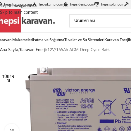
hepsikaravan.com
hepsikamp.com
hepsideniz.com
hepsisolar.com
Skip to navigation
Skip to main content
aravan Malzemeleri
Isıtma ve Soğutma
Tuvalet ve Su Sistemleri
Karavan Enerji
K
Ana Sayfa
Karavan Enerji
12V/165Ah AGM Deep Cycle Batt.
TÜKEN
DI
Büyütmek için tıklayın