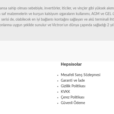
a sahip olması sebebiyle, invertörler, iticiler, ve vinçler gibi yüksek akımlı
n saf malzemelerin ve kurşun kalsiyum ızgaraların kullanımı, AGM ve GEL ü
n serisi de, olabilecek en iyi bağlantı kontağını sağlayan ve akü terminali ih
larına uygun şekilde sunulur ve Victron’un dünya çapında sağladığı 2 yıl g
Hepsisolar
Mesafeli Satış Sözleşmesi
Garanti ve İade
Gizlilik Politikası
KVKK
Çerez Politikası
Güvenli Ödeme