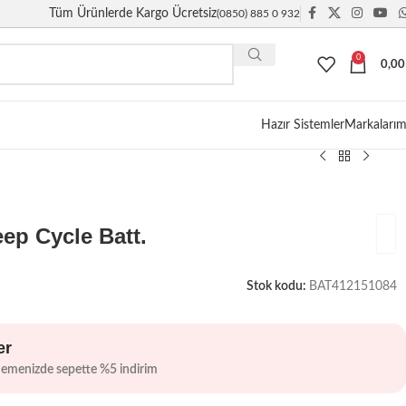
Tüm Ürünlerde Kargo Ücretsiz
(0850) 885 0 932
0
0,0
Giriş / Kayıt
Hazır Sistemler
Markalarım
p Cycle Batt.
Stok kodu:
BAT412151084
er
demenizde sepette %5 indirim