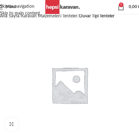
0
Skip to navigation
Menü
0,00
Skip to main content
Ana Sayfa
Karavan Malzemeleri
Tenteler
Duvar Tipi Tenteler
Büyütmek için tıklayın