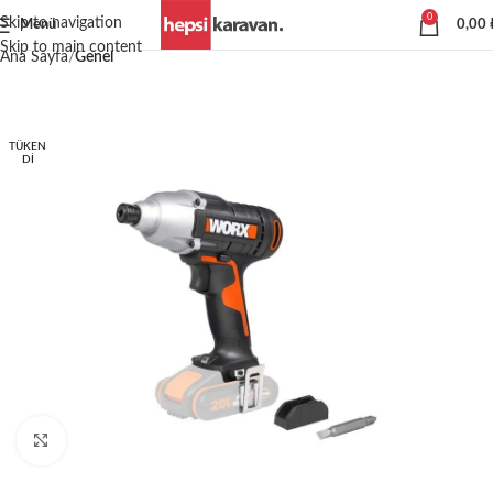
0
Skip to navigation
Menü
0,00
Skip to main content
Ana Sayfa
Genel
TÜKEN
DI
Büyütmek için tıklayın