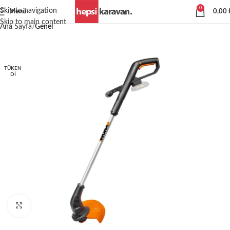
0
Skip to navigation
Menü
0,00
Skip to main content
Ana Sayfa
Genel
TÜKEN
DI
Büyütmek için tıklayın