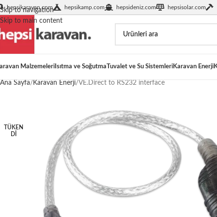
hepsikaravan.com
hepsikamp.com
hepsideniz.com
hepsisolar.com
Skip to navigation
Skip to main content
aravan Malzemeleri
Isıtma ve Soğutma
Tuvalet ve Su Sistemleri
Karavan Enerji
K
Ana Sayfa
Karavan Enerji
VE.Direct to RS232 interface
TÜKEN
DI