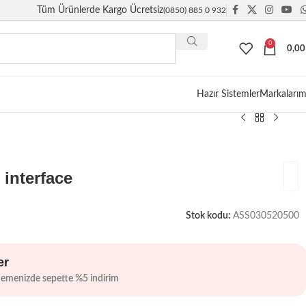
Tüm Ürünlerde Kargo Ücretsiz
(0850) 885 0 932
0
0,0
Giriş / Kayıt
Hazır Sistemler
Markalarım
 interface
Stok kodu:
ASS030520500
er
demenizde sepette %5 indirim