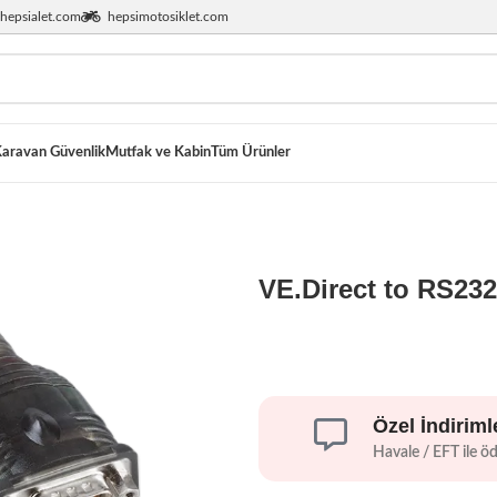
hepsialet.com
hepsimotosiklet.com
aravan Güvenlik
Mutfak ve Kabin
Tüm Ürünler
VE.Direct to RS232
Özel İndiriml
Havale / EFT ile ö