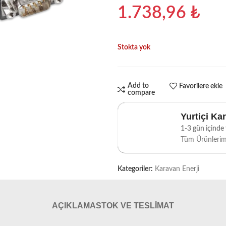
1.738,96
₺
Stokta yok
Add to
Favorilere ekle
compare
Yurtiçi Ka
1-3 gün içinde t
Tüm Ürünleri
Kategoriler:
Karavan Enerji
AÇIKLAMA
STOK VE TESLIMAT