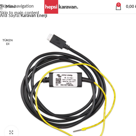
0
Skip to navigation
Menü
0,00
Skip to main content
Ana Sayfa
Karavan Enerji
TÜKEN
DI
Büyütmek için tıklayın