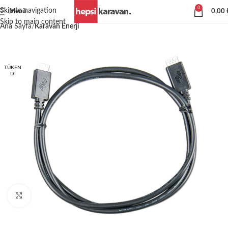
0
Skip to navigation
Menü
0,00
Skip to main content
Ana Sayfa
Karavan Enerji
TÜKEN
DI
Büyütmek için tıklayın