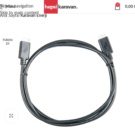
0
Skip to navigation
Menü
0,00
Skip to main content
Ana Sayfa
Karavan Enerji
TÜKEN
DI
Büyütmek için tıklayın