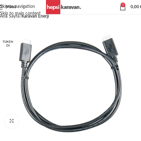
0
Skip to navigation
Menü
0,00
Skip to main content
Ana Sayfa
Karavan Enerji
TÜKEN
DI
Büyütmek için tıklayın