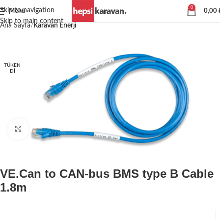
0
Skip to navigation
Menü
0,00
Skip to main content
Ana Sayfa
Karavan Enerji
TÜKEN
DI
Büyütmek için tıklayın
VE.Can to CAN-bus BMS type B Cable
1.8m