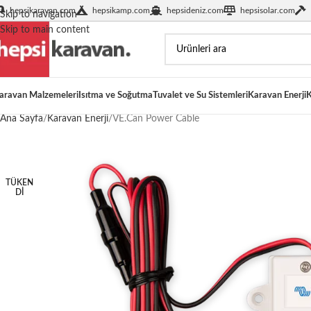
hepsikaravan.com
hepsikamp.com
hepsideniz.com
hepsisolar.com
Skip to navigation
Skip to main content
aravan Malzemeleri
Isıtma ve Soğutma
Tuvalet ve Su Sistemleri
Karavan Enerji
K
Ana Sayfa
Karavan Enerji
VE.Can Power Cable
TÜKEN
DI