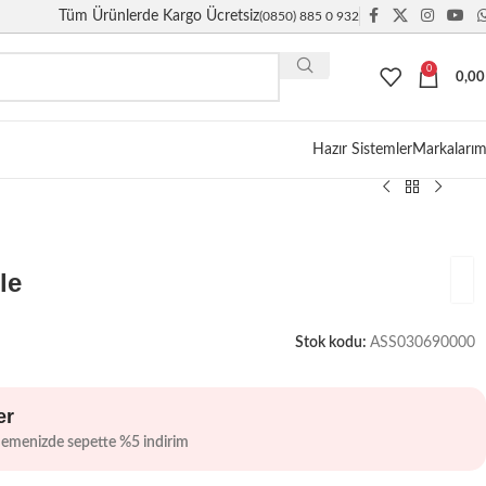
Tüm Ürünlerde Kargo Ücretsiz
(0850) 885 0 932
0
0,0
Giriş / Kayıt
Hazır Sistemler
Markalarım
le
Stok kodu:
ASS030690000
er
demenizde sepette %5 indirim