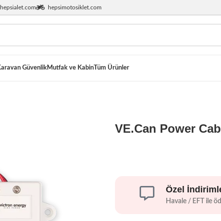
hepsialet.com
hepsimotosiklet.com
aravan Güvenlik
Mutfak ve Kabin
Tüm Ürünler
VE.Can Power Cab
Özel İndiriml
Havale / EFT ile ö