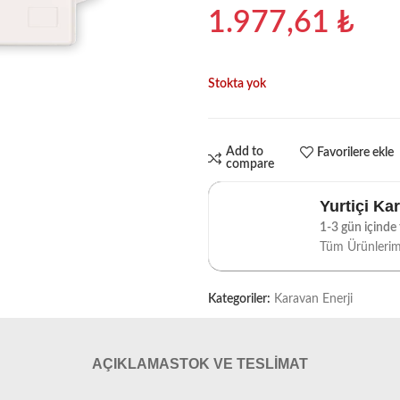
1.977,61
₺
Stokta yok
Add to
Favorilere ekle
compare
Yurtiçi Ka
1-3 gün içinde t
Tüm Ürünleri
Kategoriler:
Karavan Enerji
AÇIKLAMA
STOK VE TESLIMAT