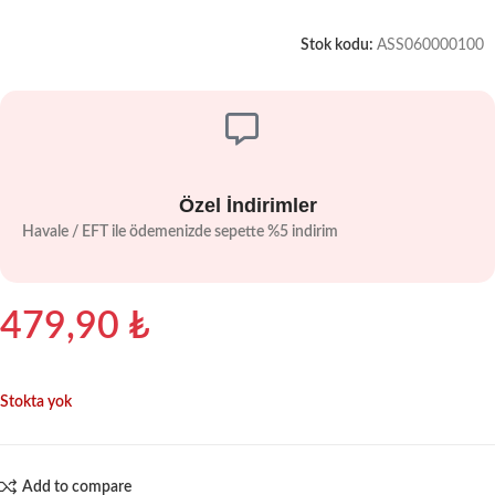
Stok kodu:
ASS060000100
Özel İndirimler
Havale / EFT ile ödemenizde sepette %5 indirim
479,90
₺
Stokta yok
Add to compare