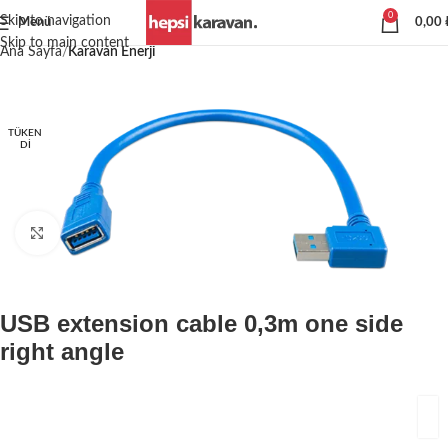
0
Skip to navigation
Menü
0,00
Skip to main content
Ana Sayfa
Karavan Enerji
TÜKEN
DI
Büyütmek için tıklayın
USB extension cable 0,3m one side
right angle