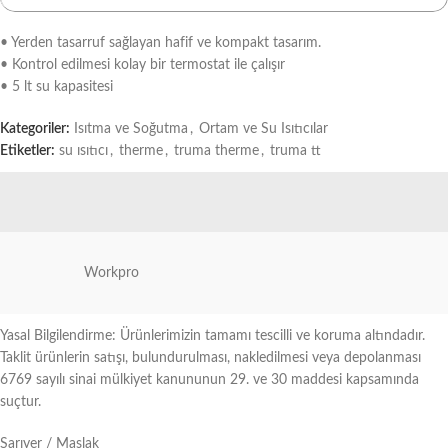
• Yerden tasarruf sağlayan hafif ve kompakt tasarım.
• Kontrol edilmesi kolay bir termostat ile çalışır
• 5 lt su kapasitesi
Kategoriler:
Isıtma ve Soğutma
,
Ortam ve Su Isıtıcılar
Etiketler:
su ısıtıcı
,
therme
,
truma therme
,
truma tt
Workpro
Yasal Bilgilendirme: Ürünlerimizin tamamı tescilli ve koruma altındadır.
Taklit ürünlerin satışı, bulundurulması, nakledilmesi veya depolanması
6769 sayılı sinai mülkiyet kanununun 29. ve 30 maddesi kapsamında
suçtur.
Sarıyer / Maslak