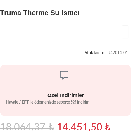
Truma Therme Su Isıtıcı
Stok kodu:
TU42014-01
Özel İndirimler
Havale / EFT ile ödemenizde sepette %5 indirim
18.064,37
₺
14.451,50
₺