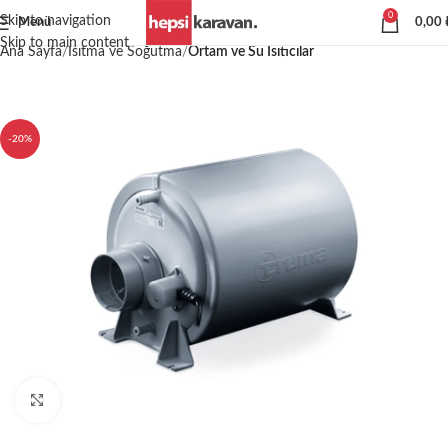
0
Skip to navigation
Menü
0,00
Skip to main content
Ana Sayfa
Isıtma ve Soğutma
Ortam ve Su Isıtıcılar
-20%
Büyütmek için tıklayın