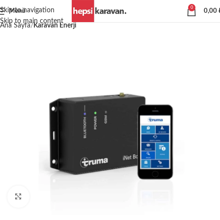
0
Skip to navigation
Menü
0,00
Skip to main content
Ana Sayfa
Karavan Enerji
Büyütmek için tıklayın