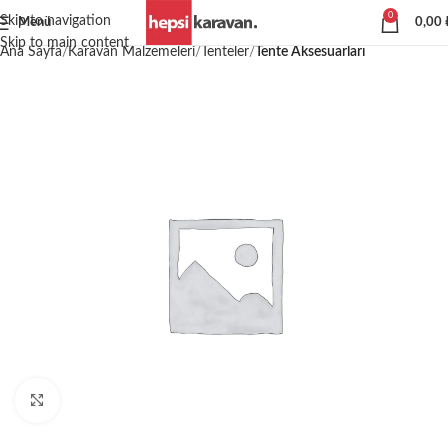
0
Skip to navigation
Menü
0,00
Skip to main content
Ana Sayfa
Karavan Malzemeleri
Tenteler
Tente Aksesuarları
Büyütmek için tıklayın