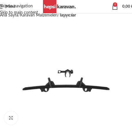
0
Skip to navigation
Menü
0,00
Skip to main content
Ana Sayfa
Karavan Malzemeleri
Taşıyıcılar
Büyütmek için tıklayın