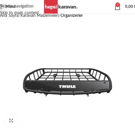
0
Skip to navigation
Menü
0,00
Skip to main content
Ana Sayfa
Karavan Malzemeleri
Organizerler
Büyütmek için tıklayın