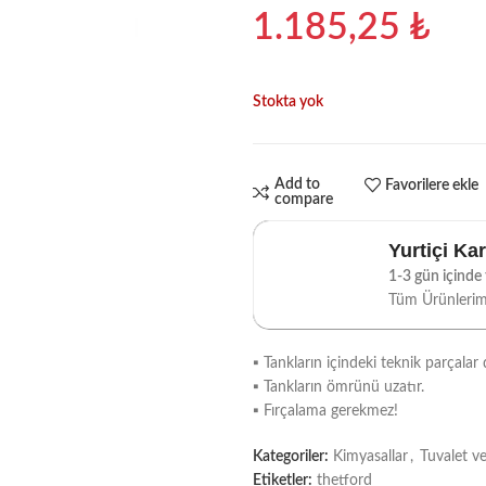
1.185,25
₺
Stokta yok
Add to
Favorilere ekle
compare
Yurtiçi Ka
1-3 gün içinde t
Tüm Ürünleri
▪ Tankların içindeki teknik parçalar 
▪ Tankların ömrünü uzatır.
▪ Fırçalama gerekmez!
Kategoriler:
Kimyasallar
,
Tuvalet ve
Etiketler:
thetford