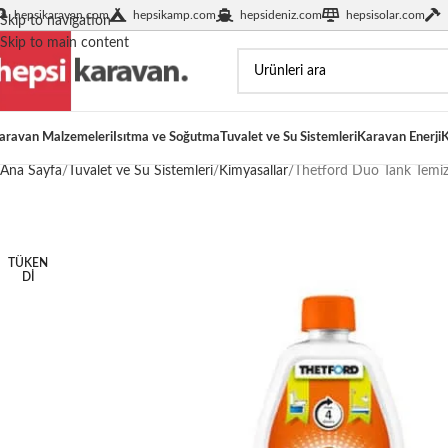
hepsikaravan.com
hepsikamp.com
hepsideniz.com
hepsisolar.com
Skip to navigation
Skip to main content
aravan Malzemeleri
Isıtma ve Soğutma
Tuvalet ve Su Sistemleri
Karavan Enerji
K
Ana Sayfa
Tuvalet ve Su Sistemleri
Kimyasallar
Thetford Duo Tank Temiz
TÜKEN
DI