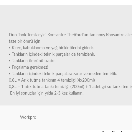
Duo Tank Temizleyici Konsantre Thetford’un tanınmış Konsantre ailesini
taze bir ömrü için!
▪ Kireç, kabuklanma ve yağ birikintilerini giderir.
▪ Tankların içindeki teknik parçalar da temizlenir.
▪ Tankların ömrünü uzatır.
▪ Fırçalama gerekmez!
▪ Tankların içindeki teknik parçalara zarar vermeden temizlik.
0.8L = Atık tutma tankının 4 temizliği (4x200ml)
0,8L = 1 atık tutma tankı temizliği (200ml) + 1 adet gri su tankı temiz
En iyi sonuçlar için yılda 2-3 kez kullanın.
Workpro