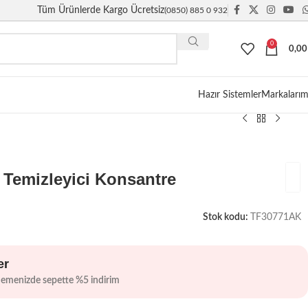
Tüm Ürünlerde Kargo Ücretsiz
(0850) 885 0 932
0
0,0
Giriş / Kayıt
Hazır Sistemler
Markalarım
 Temizleyici Konsantre
Stok kodu:
TF30771AK
er
demenizde sepette %5 indirim