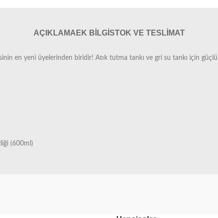
AÇIKLAMA
EK BILGI
STOK VE TESLIMAT
n en yeni üyelerinden biridir! Atık tutma tankı ve gri su tankı için güçlü,
liği (600ml)