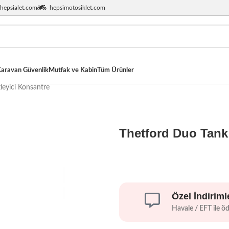
hepsialet.com
hepsimotosiklet.com
aravan Güvenlik
Mutfak ve Kabin
Tüm Ürünler
leyici Konsantre
Thetford Duo Tank
Özel İndiriml
Havale / EFT ile ö