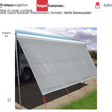
0
Skip to navigation
Menü
0,00
Skip to main content
Ana Sayfa
Karavan Malzemeleri
Tenteler
Tente Aksesuarları
TÜKEN
DI
Büyütmek için tıklayın