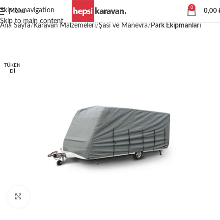
0
Skip to navigation
Menü
0,00
Skip to main content
Ana Sayfa
Karavan Malzemeleri
Şasi ve Manevra
Park Ekipmanları
TÜKEN
DI
Büyütmek için tıklayın