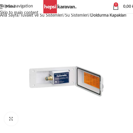
0
Skip to navigation
Menü
0,00
Skip to main content
Ana Sayfa
Tuvalet ve Su Sistemleri
Su Sistemleri
Doldurma Kapakları
Büyütmek için tıklayın