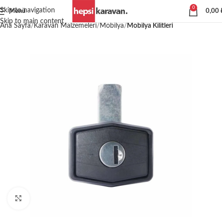
0
Skip to navigation
Menü
0,00
Skip to main content
Ana Sayfa
Karavan Malzemeleri
Mobilya
Mobilya Kilitleri
Büyütmek için tıklayın