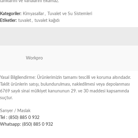
tanklarını ve vanalarını tıkamaz.
Kategoriler:
Kimyasallar
,
Tuvalet ve Su Sistemleri
Etiketler:
tuvalet
,
tuvalet kağıdı
Workpro
Yasal Bilgilendirme: Ürünlerimizin tamamı tescilli ve koruma altındadır.
Taklit ürünlerin satışı, bulundurulması, nakledilmesi veya depolanması
6769 sayılı sinai mülkiyet kanununun 29. ve 30 maddesi kapsamında
suçtur.
Sarıyer / Maslak
Tel : (850) 885 0 932
Whatsapp: (850) 885 0 932