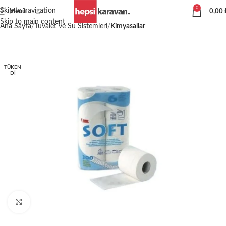
0
Skip to navigation
Menü
0,00
Skip to main content
Ana Sayfa
Tuvalet ve Su Sistemleri
Kimyasallar
TÜKEN
DI
Büyütmek için tıklayın