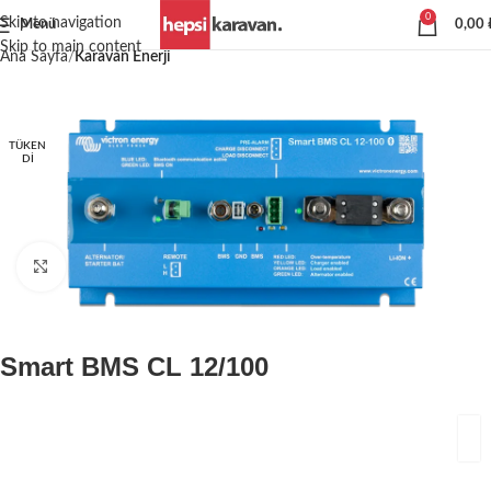
0
Skip to navigation
Menü
0,00
Skip to main content
Ana Sayfa
Karavan Enerji
TÜKEN
DI
Büyütmek için tıklayın
Smart BMS CL 12/100