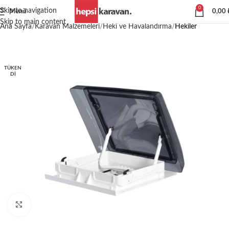
0
Skip to navigation
Menü
0,00
Skip to main content
Ana Sayfa
Karavan Malzemeleri
Heki ve Havalandırma
Hekiler
TÜKEN
DI
Büyütmek için tıklayın