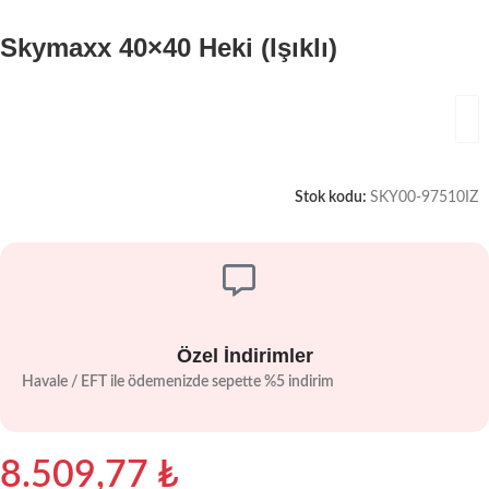
Skymaxx 40×40 Heki (Işıklı)
Stok kodu:
SKY00-97510IZ
Özel İndirimler
Havale / EFT ile ödemenizde sepette %5 indirim
8.509,77
₺