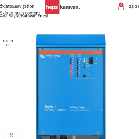
0
Skip to navigation
Menü
0,00
Skip to main content
Ana Sayfa
Karavan Enerji
TÜKEN
DI
Büyütmek için tıklayın