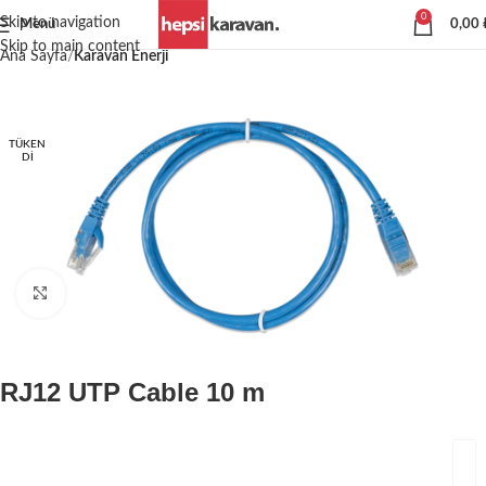
0
Skip to navigation
Menü
0,00
Skip to main content
Ana Sayfa
Karavan Enerji
TÜKEN
DI
Büyütmek için tıklayın
RJ12 UTP Cable 10 m