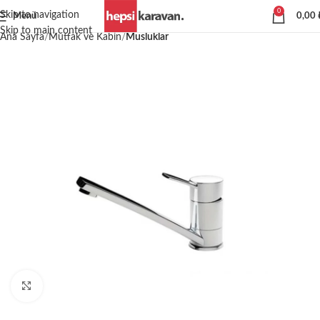
0
Skip to navigation
Menü
0,00
Skip to main content
Ana Sayfa
Mutfak ve Kabin
Musluklar
Büyütmek için tıklayın