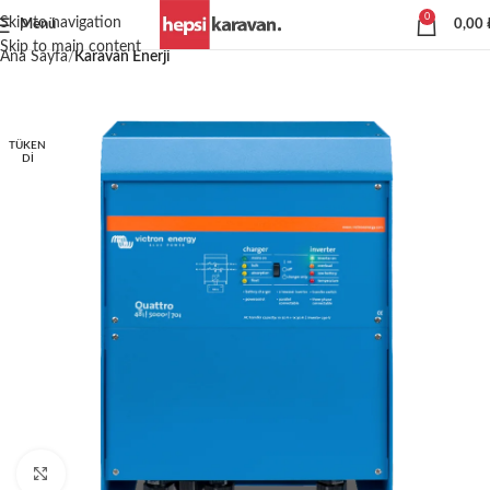
0
Skip to navigation
Menü
0,00
Skip to main content
Ana Sayfa
Karavan Enerji
TÜKEN
DI
Büyütmek için tıklayın