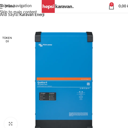
0
Skip to navigation
Menü
0,00
Skip to main content
Ana Sayfa
Karavan Enerji
TÜKEN
DI
Büyütmek için tıklayın