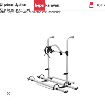
0
Skip to navigation
Menü
0,00
Skip to main content
Ana Sayfa
Karavan Malzemeleri
Taşıyıcılar
Büyütmek için tıklayın