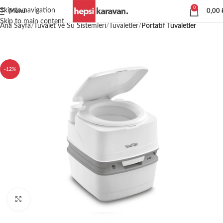
0
Skip to navigation
Menü
0,00
Skip to main content
Ana Sayfa
Tuvalet ve Su Sistemleri
Tuvaletler
Portatif Tuvaletler
-12%
Büyütmek için tıklayın