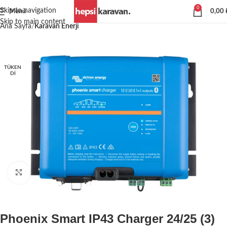
0
Skip to navigation
Menü
0,00
Skip to main content
Ana Sayfa
Karavan Enerji
TÜKEN
DI
Büyütmek için tıklayın
Phoenix Smart IP43 Charger 24/25 (3)