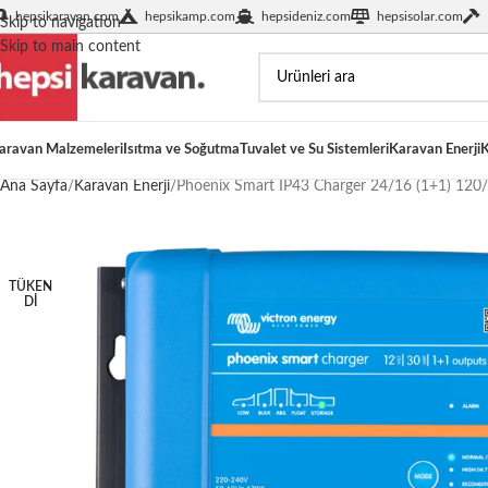
hepsikaravan.com
hepsikamp.com
hepsideniz.com
hepsisolar.com
Skip to navigation
Skip to main content
aravan Malzemeleri
Isıtma ve Soğutma
Tuvalet ve Su Sistemleri
Karavan Enerji
K
Ana Sayfa
Karavan Enerji
Phoenix Smart IP43 Charger 24/16 (1+1) 120
TÜKEN
DI