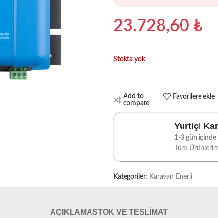
23.728,60
₺
Stokta yok
Add to
Favorilere ekle
compare
Yurtiçi Ka
1-3 gün içinde t
Tüm Ürünleri
Kategoriler:
Karavan Enerji
AÇIKLAMA
STOK VE TESLIMAT