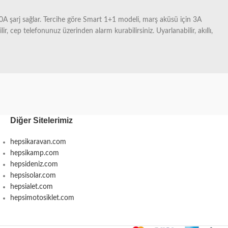
a 50A şarj sağlar. Tercihe göre Smart 1+1 modeli, marş aküsü için 3A
r, cep telefonunuz üzerinden alarm kurabilirsiniz. Uyarlanabilir, akıllı,
Diğer Sitelerimiz
hepsikaravan.com
hepsikamp.com
hepsideniz.com
hepsisolar.com
hepsialet.com
hepsimotosiklet.com