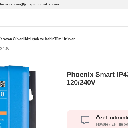
hepsialet.com
hepsimotosiklet.com
aravan Güvenlik
Mutfak ve Kabin
Tüm Ürünler
/240V
Phoenix Smart IP43
120/240V
Özel İndiriml
Havale / EFT ile ö