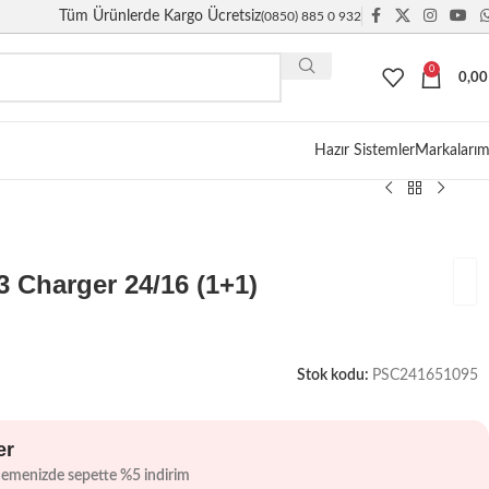
Tüm Ürünlerde Kargo Ücretsiz
(0850) 885 0 932
0
0,0
Giriş / Kayıt
Hazır Sistemler
Markalarım
 Charger 24/16 (1+1)
Stok kodu:
PSC241651095
er
demenizde sepette %5 indirim