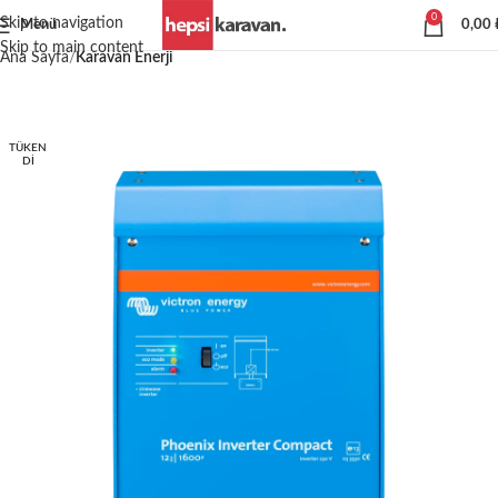
0
Skip to navigation
Menü
0,00
Skip to main content
Ana Sayfa
Karavan Enerji
TÜKEN
DI