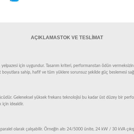
AÇIKLAMA
STOK VE TESLIMAT
a yelpazesi için uygundur. Tasarım kriteri, performanstan ödün vermeksizin 
oyutlara sahip, hafif ve tüm yüklere sorunsuz şekilde güç beslemesi sağla
 gücüdür. Geleneksel yüksek frekans teknolojisi bu kadar üst düzey bir pe
için idealdir.
ralel olarak çalışabilir. Örneğin altı 24/5000 ünite, 24 kW / 30 kVA çıkış güc