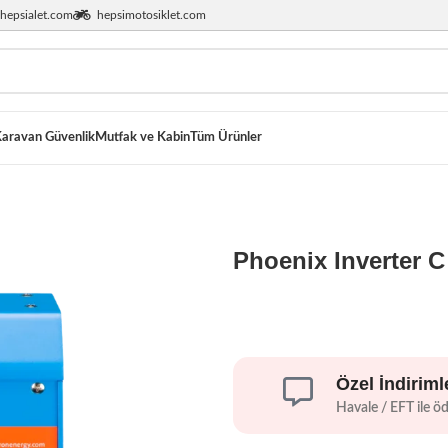
hepsialet.com
hepsimotosiklet.com
aravan Güvenlik
Mutfak ve Kabin
Tüm Ürünler
Phoenix Inverter C
Özel İndiriml
Havale / EFT ile ö