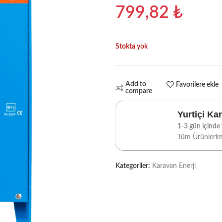
799,82
₺
Stokta yok
Add to
Favorilere ekle
compare
Yurtiçi Ka
1-3 gün içinde t
Tüm Ürünleri
Kategoriler:
Karavan Enerji