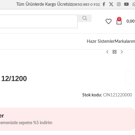
Tüm Ürünlerde Kargo Ücretsiz
(0850) 885 0 932
0
0,0
Giriş / Kayıt
Hazır Sistemler
Markalarım
 12/1200
Stok kodu:
CIN121220000
er
demenizde sepette %5 indirim