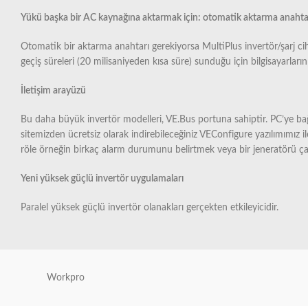
Yükü başka bir AC kaynağına aktarmak için: otomatik aktarma anahta
Otomatik bir aktarma anahtarı gerekiyorsa MultiPlus invertör/şarj cihaz
geçiş süreleri (20 milisaniyeden kısa süre) sunduğu için bilgisayarlar
İletişim arayüzü
Bu daha büyük invertör modelleri, VE.Bus portuna sahiptir. PC’ye ba
sitemizden ücretsiz olarak indirebileceğiniz VEConfigure yazılımımız ile
röle örneğin birkaç alarm durumunu belirtmek veya bir jeneratörü çalışt
Yeni yüksek güçlü invertör uygulamaları
Paralel yüksek güçlü invertör olanakları gerçekten etkileyicidir.
Workpro