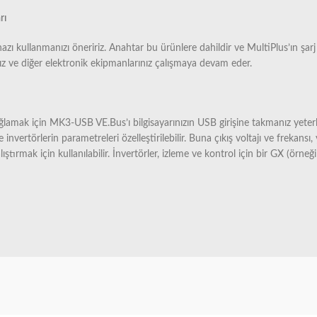
rı
ı kullanmanızı öneririz. Anahtar bu ürünlere dahildir ve MultiPlus’ın şarj c
ınız ve diğer elektronik ekipmanlarınız çalışmaya devam eder.
ğlamak için MK3-USB VE.Bus’ı bilgisayarınızın USB girişine takmanız yete
 invertörlerin parametreleri özelleştirilebilir. Buna çıkış voltajı ve frekan
ırmak için kullanılabilir. İnvertörler, izleme ve kontrol için bir GX (örneğ