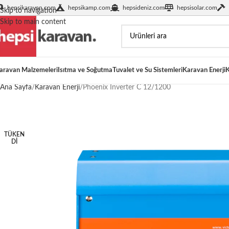
hepsikaravan.com
hepsikamp.com
hepsideniz.com
hepsisolar.com
Skip to navigation
Skip to main content
aravan Malzemeleri
Isıtma ve Soğutma
Tuvalet ve Su Sistemleri
Karavan Enerji
K
Ana Sayfa
Karavan Enerji
Phoenix Inverter C 12/1200
TÜKEN
DI