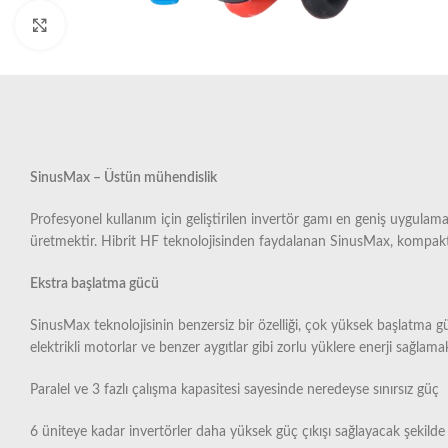
Büyütmek için tıklayın
SinusMax – Üstün mühendislik
Profesyonel kullanım için geliştirilen invertör gamı en geniş uygulam
üretmektir. Hibrit HF teknolojisinden faydalanan SinusMax, kompakt b
Ekstra başlatma gücü
SinusMax teknolojisinin benzersiz bir özelliği, çok yüksek başlatma
elektrikli motorlar ve benzer aygıtlar gibi zorlu yüklere enerji sağlamak 
Paralel ve 3 fazlı çalışma kapasitesi sayesinde neredeyse sınırsız güç
6 üniteye kadar invertörler daha yüksek güç çıkışı sağlayacak şekilde pa